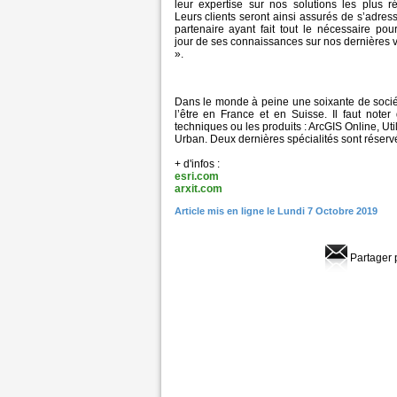
leur expertise sur nos solutions les plus r
Leurs clients seront ainsi assurés de s’adres
partenaire ayant fait tout le nécessaire pou
jour de ses connaissances sur nos dernières 
».
Dans le monde à peine une soixante de sociétés
l’être en France et en Suisse. Il faut noter
techniques ou les produits : ArcGIS Online, Ut
Urban. Deux dernières spécialités sont réserv
+ d'infos :
esri.com
arxit.com
Article mis en ligne le Lundi 7 Octobre 2019
Partager 