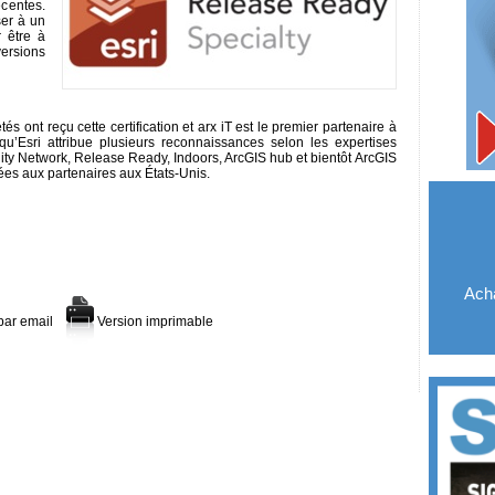
écentes.
ser à un
r être à
versions
 ont reçu cette certification et arx iT est le premier partenaire à
 qu’Esri attribue plusieurs reconnaissances selon les expertises
ility Network, Release Ready, Indoors, ArcGIS hub et bientôt ArcGIS
ées aux partenaires aux États-Unis.
Acha
par email
Version imprimable