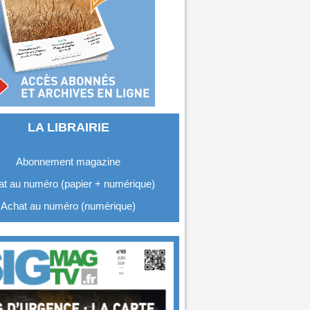
LA LIBRAIRIE
Abonnement magazine
t au numéro (papier + numérique)
Achat au numéro (numérique)