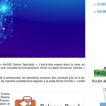
GUID
SIG
é « ArcGIS Online Specialty », c’est-à-dire expert dans la mise en
nt une nouvelle reconnaissance d’Esri en étant reconnue comme «
ité à promouvoir les dernières versions des produits Esri et à les
Accès ab
, de manière parfaitement alignée à la plate-forme ArcGIS », confie
 d’early
 Marine
 France.
ation et