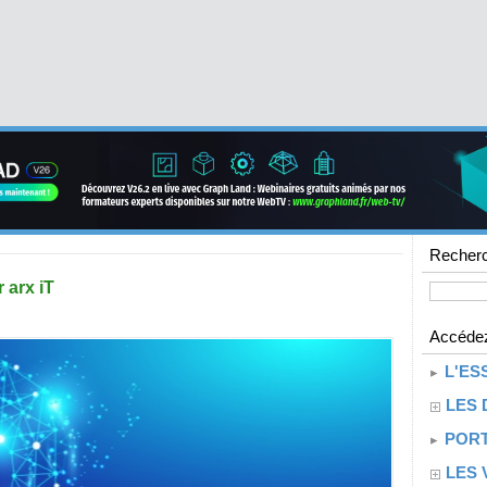
Recherc
 arx iT
Accédez
L'ES
LES 
PORT
LES 