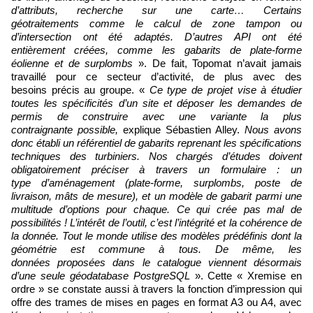
d’attributs, recherche sur une carte… Certains
géotraitements comme le calcul de zone tampon ou
d’intersection ont été adaptés. D’autres API ont été
entièrement créées, comme les gabarits de plate-forme
éolienne et de surplombs
». De fait, Topomat n’avait jamais
travaillé pour ce secteur d’activité, de plus avec des
besoins précis au groupe. «
Ce type de projet vise à étudier
toutes les spécificités d’un site et déposer les demandes de
permis de construire avec une variante la plus
contraignante possible,
explique Sébastien Alley.
Nous avons
donc établi un référentiel de gabarits reprenant les spécifications
techniques des turbiniers. Nos chargés d’études doivent
obligatoirement préciser à travers un formulaire : un
type d’aménagement (plate-forme, surplombs, poste de
livraison, mâts de mesure), et un modèle de gabarit parmi une
multitude d’options pour chaque. Ce qui crée pas mal de
possibilités ! L’intérêt de l’outil, c’est l’intégrité et la cohérence de
la donnée. Tout le monde utilise des modèles prédéfinis dont la
géométrie est commune à tous. De même, les
données proposées dans le catalogue viennent désormais
d’une seule géodatabase PostgreSQL
». Cette « Xremise en
ordre » se constate aussi à travers la fonction d’impression qui
offre des trames de mises en pages en format A3 ou A4, avec