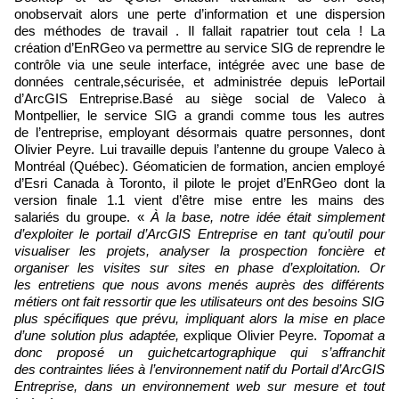
onobservait alors une perte d’information et une dispersion
des méthodes de travail . Il fallait rapatrier tout cela ! La
création d’EnRGeo va permettre au service SIG de reprendre le
contrôle via une seule interface, intégrée avec une base de
données centrale,sécurisée, et administrée depuis lePortail
d’ArcGIS Entreprise.Basé au siège social de Valeco à
Montpellier, le service SIG a grandi comme tous les autres
de l’entreprise, employant désormais quatre personnes, dont
Olivier Peyre. Lui travaille depuis l’antenne du groupe Valeco à
Montréal (Québec). Géomaticien de formation, ancien employé
d’Esri Canada à Toronto, il pilote le projet d’EnRGeo dont la
version finale 1.1 vient d’être mise entre les mains des
salariés du groupe. «
À la base, notre idée était simplement
d’exploiter le portail d’ArcGIS Entreprise en tant qu’outil pour
visualiser les projets, analyser la prospection foncière et
organiser les visites sur sites en phase d’exploitation. Or
les entretiens que nous avons menés auprès des différents
métiers ont fait ressortir que les utilisateurs ont des besoins SIG
plus spécifiques que prévu, impliquant alors la mise en place
d’une solution plus adaptée,
explique Olivier Peyre.
Topomat a
donc proposé un guichetcartographique qui s’affranchit
des contraintes liées à l’environnement natif du Portail d’ArcGIS
Entreprise, dans un environnement web sur mesure et tout