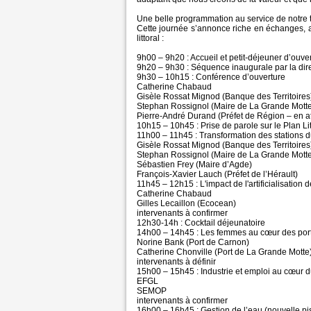
Une belle programmation au service de notre te
Cette journée s’annonce riche en échanges, 
littoral :
9h00 – 9h20 : Accueil et petit-déjeuner d’ouve
9h20 – 9h30 : Séquence inaugurale par la dire
9h30 – 10h15 : Conférence d’ouverture
Catherine Chabaud
Gisèle Rossat Mignod (Banque des Territoires
Stephan Rossignol (Maire de La Grande Motte 
Pierre-André Durand (Préfet de Région – en at
10h15 – 10h45 : Prise de parole sur le Plan Lit
11h00 – 11h45 : Transformation des stations du 
Gisèle Rossat Mignod (Banque des Territoires
Stephan Rossignol (Maire de La Grande Motte
Sébastien Frey (Maire d’Agde)
François-Xavier Lauch (Préfet de l’Hérault)
11h45 – 12h15 : L'impact de l'artificialisation d
Catherine Chabaud
Gilles Lecaillon (Ecocean)
intervenants à confirmer
12h30-14h : Cocktail déjeunatoire
14h00 – 14h45 : Les femmes au cœur des por
Norine Bank (Port de Carnon)
Catherine Chonville (Port de La Grande Motte
intervenants à définir
15h00 – 15h45 : Industrie et emploi au cœur du
EFGL
SEMOP
intervenants à confirmer
16h00 – 16h45 : Gestion de l’eau (nouvelle p