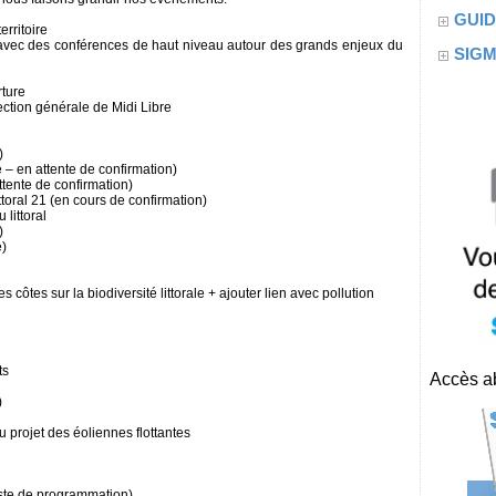
GUID
rritoire
avec des conférences de haut niveau autour des grands enjeux du
SIG
rture
ction générale de Midi Libre
)
– en attente de confirmation)
tente de confirmation)
toral 21 (en cours de confirmation)
littoral
)
)
es côtes sur la biodiversité littorale + ajouter lien avec pollution
ts
Accès ab
)
 projet des éoliennes flottantes
iste de programmation)