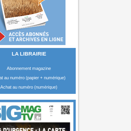
LA LIBRAIRIE
Abonnement magazine
t au numéro (papier + numérique)
Achat au numéro (numérique)