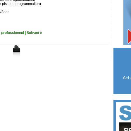
lle piste de programmation)
-Védas
 professionnel
|
Suivant »
Acha