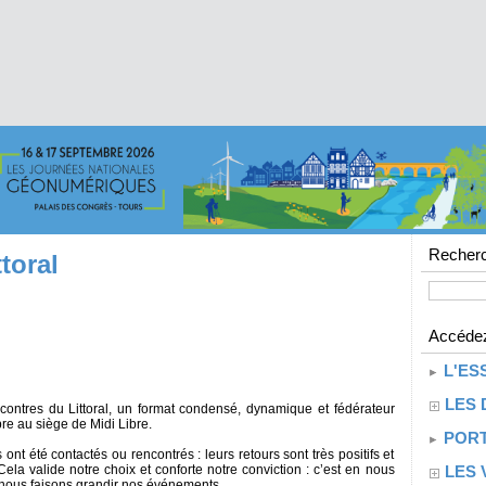
Recherc
toral
Accédez
L'ES
LES 
ontres du Littoral, un format condensé, dynamique et fédérateur
bre au siège de Midi Libre.
PORT
nt été contactés ou rencontrés : leurs retours sont très positifs et
LES 
ela valide notre choix et conforte notre conviction : c’est en nous
 nous faisons grandir nos événements.