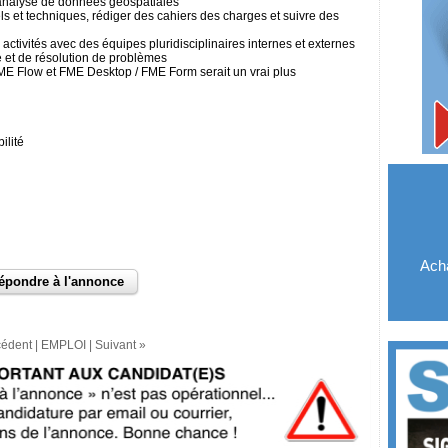
 analyse de données géospatiales
ls et techniques, rédiger des cahiers des charges et suivre des
activités avec des équipes pluridisciplinaires internes et externes
e et de résolution de problèmes
ME Flow et FME Desktop / FME Form serait un vrai plus
ilité
Acha
cédent
|
EMPLOI
|
Suivant »