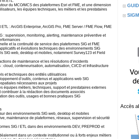
G et ETL.
utour du MCO/MCS des plateformes Esri et FME, et une dimension
GUID
ilisateurs, les équipes techniques, les métiers et les prestataires
SIG
 et ETL : ArcGIS Enterprise, ArcGIS Pro, FME Server / FME Flow, FME
 supervision, monitoring, alerting, maintenance préventive et
 performances
onnelle et la continuité de service des plateformes SIG et FME
pplicatifs et évolutions techniques des environnements SIG
outils SIG web, desktop et mobiles, notamment Survey123 et Field
ctions de maintenance et les résolutions d’incidents
 : cloud, conteneurisation, automatisation, CI/CD et Infrastructure
ls et techniques des entités utilisatrices
loppement d’outils, contenus et applications web SIG
éospatiales nécessaires aux projets
les équipes métiers, techniques, support et prestataires externes
 et contribuer à la rédaction des documents associés
ation des outils, usages et bonnes pratiques SIG
Accès ab
s
t sur des environnements SIG web, desktop et mobiles
ative, maintenance de plateformes, réseaux, supervision et sécurité
ateformes SIG / ETL dans des environnements DEV, PREPROD et
déalement dans un contexte institutionnel ou à forts enjeux métiers