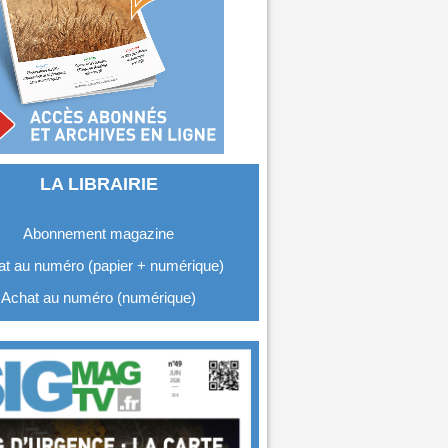
LA LIBRAIRIE
Abonnement magazine
t au numéro (papier + numérique)
Achat au numéro (numérique)