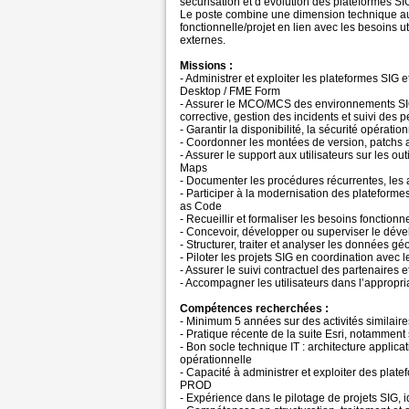
sécurisation et d’évolution des plateformes SI
Le poste combine une dimension technique a
fonctionnelle/projet en lien avec les besoins ut
externes.
Missions :
- Administrer et exploiter les plateformes SIG
Desktop / FME Form
- Assurer le MCO/MCS des environnements SIG :
corrective, gestion des incidents et suivi des
- Garantir la disponibilité, la sécurité opérati
- Coordonner les montées de version, patchs a
- Assurer le support aux utilisateurs sur les 
Maps
- Documenter les procédures récurrentes, les a
- Participer à la modernisation des plateformes
as Code
- Recueillir et formaliser les besoins fonctionne
- Concevoir, développer ou superviser le déve
- Structurer, traiter et analyser les données g
- Piloter les projets SIG en coordination avec 
- Assurer le suivi contractuel des partenaires
- Accompagner les utilisateurs dans l’appropri
Compétences recherchées :
- Minimum 5 années sur des activités similaire
- Pratique récente de la suite Esri, notammen
- Bon socle technique IT : architecture applic
opérationnelle
- Capacité à administrer et exploiter des pl
PROD
- Expérience dans le pilotage de projets SIG, i