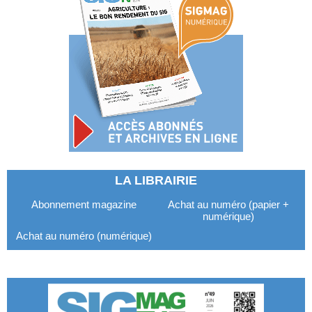
LA LIBRAIRIE
Abonnement magazine
Achat au numéro (papier +
numérique)
Achat au numéro (numérique)