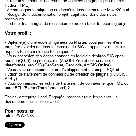
- Créer des scripts de traitement de données géographiques (scripts
Python, FME)
- Accompagner la migration de données dans un contexte Move2Cloud
- Rédiger de la documentation projet, capitaliser dans des notes
techniques
- Estimer les charges de réalisation, le reste à faire, le reporting projet
Votre profil :
- Diplômé(e) d’une école d’ingénieur ou Master, vous justifiez d’une
première expérience dans le domaine du SIG et appréciez autant les
aspects fonctionnels que techniques ?
- Vous possédez des connaissances en logiciels desktop SIG open-
source (QGIS) ou propriétaires (ArcGIS Pro) et des serveurs et
plateformes web SIG (GeoServer, GeoNode, ArcGIS Online).
- Vous avez une expérience en développement de scripts SQL et
Python de traitement de données ou de création de plugins (PyQGIS,
ArcPy).
- Vous connaissez les outils de traitement de données tel que FME ou
autre ETL (Extrac/Transform/Load) ?
Thales, entreprise Handi-Engagée, reconnait tous les talents. La
diversité est leur meilleur atout.
Pour postuler :
urlr.me/VWZN36