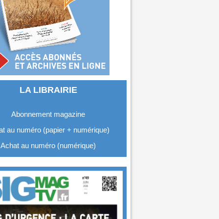
LA LIBRAIRIE
Abonnement magazine
t au numéro (papier + numérique)
Achat au numéro (numérique)