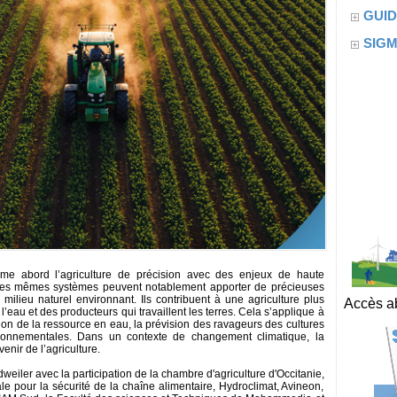
GUID
SIG
rime abord l’agriculture de précision avec des enjeux de haute
, ces mêmes systèmes peuvent notablement apporter de précieuses
 milieu naturel environnant. Ils contribuent à une agriculture plus
Accès ab
 l’eau et des producteurs qui travaillent les terres. Cela s’applique à
stion de la ressource en eau, la prévision des ravageurs des cultures
ronnementales. Dans un contexte de changement climatique, la
enir de l’agriculture.
eiler avec la participation de la chambre d'agriculture d'Occitanie,
e pour la sécurité de la chaîne alimentaire, Hydroclimat, Avineon,