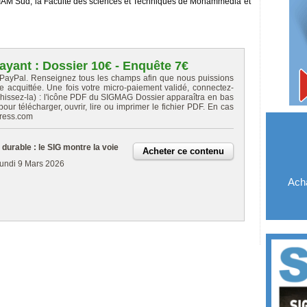
IIAM Sud, la Faculté des sciences et Techniques de Mohammedia et
ayant : Dossier 10€ - Enquête 7€
 PayPal. Renseignez tous les champs afin que nous puissions
re acquittée. Une fois votre micro-paiement validé, connectez-
chissez-la) : l'icône PDF du SIGMAG Dossier apparaîtra en bas
ur télécharger, ouvrir, lire ou imprimer le fichier PDF. En cas
press.com
 durable : le SIG montre la voie
undi 9 Mars 2026
Acha