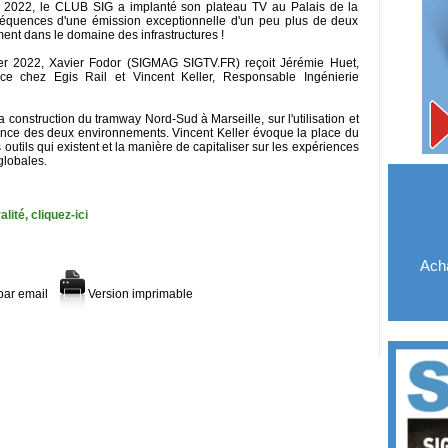
n 2022, le CLUB SIG a implanté son plateau TV au Palais de la
 séquences d'une émission exceptionnelle d'un peu plus de deux
nt dans le domaine des infrastructures !
er 2022, Xavier Fodor (SIGMAG SIGTV.FR) reçoit Jérémie Huet,
ce chez Egis Rail et Vincent Keller, Responsable Ingénierie
la construction du tramway Nord-Sud à Marseille, sur l'utilisation et
rgence des deux environnements. Vincent Keller évoque la place du
 outils qui existent et la manière de capitaliser sur les expériences
globales.
ité, cliquez-ici
Acha
par email
Version imprimable