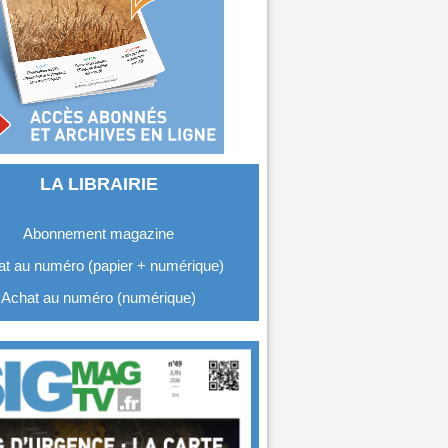
LA LIBRAIRIE
Abonnement magazine
t au numéro (papier + numérique)
Achat au numéro (numérique)