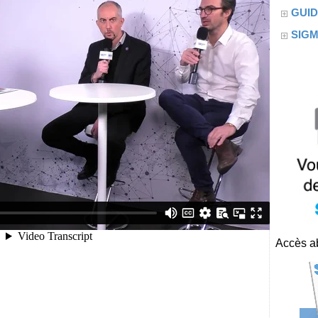
GUID
SIG
Accès ab