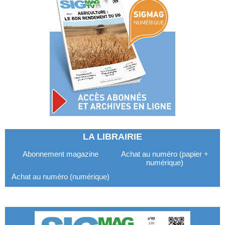
LA LIBRAIRIE
Abonnement magazine
Achat au numéro (papier +
numérique)
Achat au numéro (numérique)