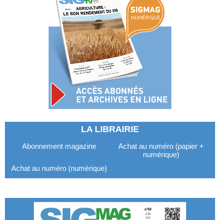
LA LIBRAIRIE
Abonnement magazine
Achat au numéro (papier +
numérique)
Achat au numéro (numérique)