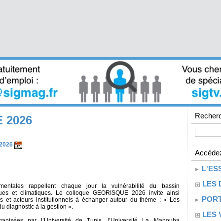
Recherc
 2026
 2026
Accédez
L'ES
LES 
mentales rappellent chaque jour la vulnérabilité du bassin
es et climatiques. Le colloque GEORISQUE 2026 invite ainsi
PORT
es et acteurs institutionnels à échanger autour du thème : « Les
 diagnostic à la gestion ».
LES 
rganisées par l’Université de Tunis, l’Université La Manouba