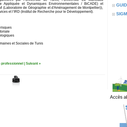
gie Appliquée et Dynamiques Environnementales / BiCADE) et
GUID
AM (Laboratoire de Géographie et d'Aménagement de Montpellier)),
ices et l’IRD (Institut de Recherche pour le Développement).
SIG
 risques
toriale
ologiques
umaines et Sociales de Tunis
 professionnel
|
Suivant »
Accès ab