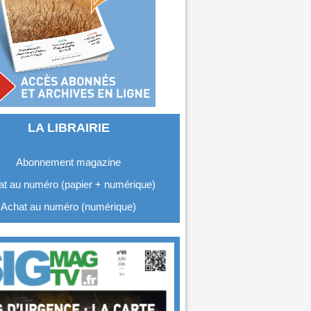
LA LIBRAIRIE
Abonnement magazine
t au numéro (papier + numérique)
Achat au numéro (numérique)