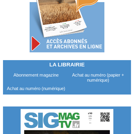
LA LIBRAIRIE
Abonnement magazine
Achat au numéro (papier +
numérique)
Achat au numéro (numérique)