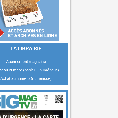
LA LIBRAIRIE
Abonnement magazine
t au numéro (papier + numérique)
Achat au numéro (numérique)