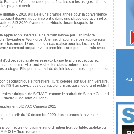
e Français ! Cette seconde partie focalise sur les usages métiers,
les projets à venir.
é digitale». 2020 aura été une grande année pour la convergence
t apparait désormais comme entré dans une phase opérationnelle.
orld et SIG 2020, événements virtuels durant lesquels de
vancées.
application universelle de terrain lancée par Esri intègre
 mois Navigator et Workforce. À terme, chacune de ces applications
ire cloisonnée. Dans le pas-à-pas réalisé pour les lecteurs de
rez comment préparer votre première carte pour le terrain avec
 d'odit-e, spécialiste en réseaux basse tension et découvrez
par Topomat. Elle rend visible les objets enterrés, permet
les protéger. Elle permet aussi de définir les volumes disponibles et
Acha
tion géographique et forestière (IGN) célèbre son 80e anniversaire.
 de l'IGN au service des géomaticiens, mais aussi du grand public !
ifférentes rubriques de SIGMAG, comme le portrait de Sophie Gerland
el Ribeiro (GeoDataSolutions)...
 supplément SIGMAG Campus 2021.
ique à partir du 10 décembre2020. Les abonnés à la version
020.
nnectés (fonctionne sur ordinateur fixe, portable, tablette ou
 POSTE (hors routage)