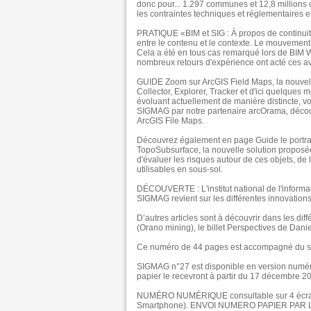
donc pour... 1.297 communes et 12,8 millions d
les contraintes techniques et réglementaires et 
PRATIQUE «BIM et SIG : À propos de continuit
entre le contenu et le contexte. Le mouvemen
Cela a été en tous cas remarqué lors de BIM W
nombreux retours d'expérience ont acté ces a
GUIDE Zoom sur ArcGIS Field Maps, la nouvelle 
Collector, Explorer, Tracker et d'ici quelques
évoluant actuellement de manière distincte, vo
SIGMAG par notre partenaire arcOrama, découv
ArcGIS File Maps.
Découvrez également en page Guide le portrait
TopoSubsurface, la nouvelle solution proposée 
d'évaluer les risques autour de ces objets, de 
utilisables en sous-sol.
DÉCOUVERTE : L'institut national de l'informa
SIGMAG revient sur les différentes innovations
D’autres articles sont à découvrir dans les d
(Orano mining), le billet Perspectives de Dani
Ce numéro de 44 pages est accompagné du
SIGMAG n°27 est disponible en version numér
papier le recevront à partir du 17 décembre 2
NUMÉRO NUMÉRIQUE consultable sur 4 écrans co
Smartphone). ENVOI NUMERO PAPIER PAR LA