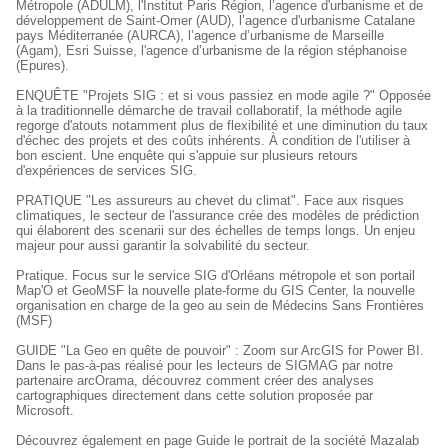
Métropole (ADULM), l'Institut Paris Région, l’agence d'urbanisme et de
développement de Saint-Omer (AUD), l’agence d'urbanisme Catalane
pays Méditerranée (AURCA), l’agence d’urbanisme de Marseille
(Agam), Esri Suisse, l'agence d’urbanisme de la région stéphanoise
(Epures).
ENQUÊTE "Projets SIG : et si vous passiez en mode agile ?" Opposée
à la traditionnelle démarche de travail collaboratif, la méthode agile
regorge d'atouts notamment plus de flexibilité et une diminution du taux
d'échec des projets et des coûts inhérents. À condition de l'utiliser à
bon escient. Une enquête qui s'appuie sur plusieurs retours
d'expériences de services SIG.
PRATIQUE "Les assureurs au chevet du climat". Face aux risques
climatiques, le secteur de l'assurance crée des modèles de prédiction
qui élaborent des scenarii sur des échelles de temps longs. Un enjeu
majeur pour aussi garantir la solvabilité du secteur.
Pratique. Focus sur le service SIG d'Orléans métropole et son portail
Map'O et GeoMSF la nouvelle plate-forme du GIS Center, la nouvelle
organisation en charge de la geo au sein de Médecins Sans Frontières
(MSF)
GUIDE "La Geo en quête de pouvoir" : Zoom sur ArcGIS for Power BI.
Dans le pas-à-pas réalisé pour les lecteurs de SIGMAG par notre
partenaire arcOrama, découvrez comment créer des analyses
cartographiques directement dans cette solution proposée par
Microsoft.
Découvrez également en page Guide le portrait de la société Mazalab