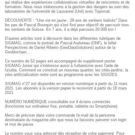
qui réalise des expériences collaboratives virtuelles de rencontres et de
formation. Nous nous intéressons à la gestion des dangers au sein des
laboratoires de l'université de Lausanne (Unil) avec Topomat.
DÉCOUVERTE : "Une vie en jaune : 28 ans de sentiers balisés" Dans
les pas de Pascal Bourquin qui s'est fixé pour objectif de parcourir tous
les sentiers de Suisse. En 7 ans, il a déjà parcouru 20.000 km !
D’autres articles sont à découvrir dans les différentes rubriques de
SIGMAG, comme le portrait de Pascal Audureau (ONF), le billet
Perspectives de Daniel Ribeiro (GeoDataSolutions) autour de la
Geoblochain...
Ce numéro de 52 pages est accompagné du supplément poster
SIGMAG Junior qui s'intéresse aussi à l'urbanisme avec l'aide de
l'a'urba. Comment se construit un nouveau quartier, les cités-jardins, la
zéro artificialisation nette sont au programme avec les SIGGIES.
SIGMAG n°27 est disponible en version numérique à partir du 11 mars
2021. Les abonnés à la version papier le recevront à partir du 18 mars
2021.
NUMÉRO NUMÉRIQUE consultable sur 4 écrans connectés
(fonctionne sur ordinateur fixe, portable, tablette ou Smartphone).
Merci de préciser dans votre commande l'e-mail de la personne
destinataire du magazine afin que nous lui fassions parvenir son login
et mot de passe.
Le numéro vous sera adressé dès réception de votre paiement. Pour