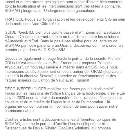
tunnel et autres strates géologiques sont autant d'objets bien concrets,
dont la localisation et les interconnexions sont très utiles à connaitre.
SIGMAG plonge dans l'Underground de la géomatique.
PRATIQUE Focus sur l'organisation et les développements SIG au sein
de la métropole Nice Côte d'Azur.
GUIDE "GeoBIM, bien plus qu'une passerelle" : Zoom sur la solution
Cloud to Cloud qui permet de faire un trait d'union entre les solutions
d'Autodesk et d'Esri. Dans le pas-à-pas réalisé pour les lecteurs de
SIGMAG par notre partenaire arcOrama, découvrez comment créer un
premier projet dans ArcGIS GeoBIM.
Découvrez également en page Guide le portrait de la société Michelin
DDI qui s'est associée avec Esri France pour proposer "Virages
Atypiques", un nouveau service à intégrer dans ArcGIS. Nous nous
intéressons au développement en cours autour de l'OPAM (équivalent
suisse à la directive Seveso) au service de l'environnement et des
risques majeurs du Canton de Vaud avec Topomat.
DÉCOUVERTE : "L'OFB mobilise ses forces pour la biodiversité".
Focus sur les missions de l'office français de la biodiversité, créé le 1er
janvier 2020 sous la tutelle du ministère de la Transition écologique et
solidaire et du ministère de l'Agriculture et de l'alimentation. Un
organisme qui compte sur la mobilisation de tous pour sauver notre
patrimoine naturel.
D’autres articles sont à découvrir dans les différentes rubriques de
SIGMAG, comme le portrait d'Amélie Dauzias (Topos), le billet
Perspectives de Daniel Ribeiro (GeoDataSolutions) qui propose