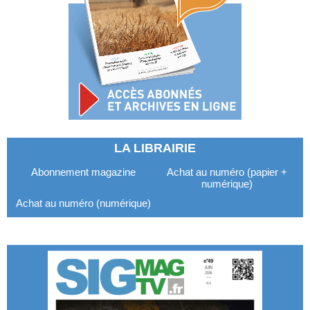
LA LIBRAIRIE
Abonnement magazine
Achat au numéro (papier +
numérique)
Achat au numéro (numérique)