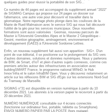
quelques guides pour réussir la portabilité de son SIG...
Ce numéro de 44 pages est accompagné du supplément annuel "2022"
de SIGMAG Campus qui propose sur 24 pages un dossier sur
l'alternance, une autre voie pour découvrir et travailler dans la
géomatique. Notre reportage photo plonge dans les coulisses de la
Mairie de Rueil-Malmaison avec le service SIG qui nous fait découvrir
l'utilité de la géo pour les services municipaux. Deux nouvelles
formations sont aussi valorisées : Geomas, nouveau parcours de
Master à l'Université Grenobles Alpes et le Master 2 Géopolitique -
Geoint, mention géographie, aménagement, environnement et
développement (GAED) à l'Université Sordonne Lettres.
Enfin, un nouveau supplément fait aussi son apparition : SIG+. D'un
point de vue éditorial, il se positionne sur le prolongement du SIG vers
d’autres domaines, solutions et données numériques. Nous y parlerons
de BIM, de Smart, d’IoT et plein d’autres sujets connexes, comme ces
premiers articles autour des infrastructures en association avec
buildingSMART France, le programme national MINnD, le Hub
Innov’Infra et le salon InfraBIM Open. Vous y découvrez notamment un
article sur les réflexions BIM et SIG d'Egis sur les extensions Nord-Sud
du Tramway de Marseille.
SIGMAG n°31 est disponible en version numérique à partir du 10
décembre 2021. Les abonnés à la version papier le recevront à partir du
20 décembre 2021.
NUMÉRO NUMÉRIQUE consultable sur 4 écrans connectés
(fonctionne sur ordinateur fixe, portable, tablette ou Smartphone).
ENVOI NUMERO PAPIER PAR LA POSTE (hors routage)