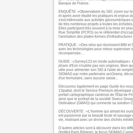
Banque de France.
ENQUÊTE: «Observatoire du SIG: zoom sur les 
et après avoir étudié les pratiques et enjeux
s'est intéressée aux activités géonumériques d
de très nombreux projets à toutes les échelles,
Elles participent très souvent à la mise en p
Rue Simplifié (PCRS) ou le référentiel d'occup
l'animation des plates-formes d'infrastructur
PRATIQUE : «Des silos qui réunissent BIM et S
avec les technologies pour mieux superviser s
récompensée...
GUIDE : «Survey123 en mode automatique». Pou
phare d'Esri n'oublie pas ses origines. Bien q
utile pour alimenter son SIG à l'aide de rempl
SIGMAG par notre partenaire arcOrama, déco
d'un formulaire, sans aucune saisie...
Découvrez également en page Guide les nouve
1Spatial, dont le Service Premium développé a
portail cartographique cantonal de l'État de F
ainsi que le portrait de la société Siveco Gro
Ordinateur (GMAO) qui connecte sa solution C
DÉCOUVERTE : «L'homme qui aimait les ours po
est passionné par la beauté brute et sauvage de
vie, réalisant avec un drone des clichés inédits 
D’autres articles sont à découvrir dans les d
(Institut Paris Région), le focus SIGMAG Camp