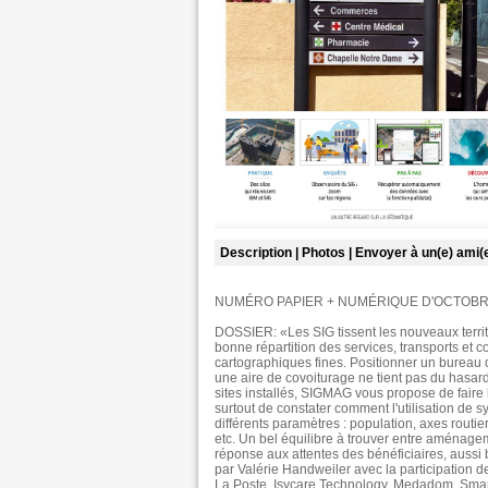
Description
| Photos
| Envoyer à un(e) ami(
NUMÉRO PAPIER + NUMÉRIQUE D'OCTOBR
DOSSIER: «Les SIG tissent les nouveaux territo
bonne répartition des services, transports et
cartographiques fines. Positionner un bureau 
une aire de covoiturage ne tient pas du hasard. 
sites installés, SIGMAG vous propose de faire
surtout de constater comment l'utilisation de s
différents paramètres : population, axes routie
etc. Un bel équilibre à trouver entre aménagemen
réponse aux attentes des bénéficiaires, aussi
par Valérie Handweiler avec la participation d
La Poste, Isycare Technology, Medadom, Smart/o