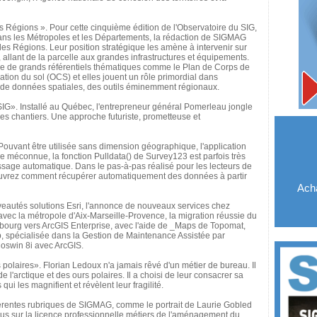
Régions ». Pour cette cinquième édition de l'Observatoire du SIG,
 dans les Métropoles et les Départements, la rédaction de SIGMAG
es Régions. Leur position stratégique les amène à intervenir sur
 allant de la parcelle aux grandes infrastructures et équipements.
lace de grands référentiels thématiques comme le Plan de Corps de
ation du sol (OCS) et elles jouent un rôle primordial dans
es de données spatiales, des outils éminemment régionaux.
IG». Installé au Québec, l'entrepreneur général Pomerleau jongle
es chantiers. Une approche futuriste, prometteuse et
vant être utilisée sans dimension géographique, l'application
ue méconnue, la fonction Pulldata() de Survey123 est parfois très
issage automatique. Dans le pas-à-pas réalisé pour les lecteurs de
uvrez comment récupérer automatiquement des données à partir
Acha
autés solutions Esri, l'annonce de nouveaux services chez
vec la métropole d'Aix-Marseille-Provence, la migration réussie du
ribourg vers ArcGIS Enterprise, avec l'aide de _Maps de Topomat,
up, spécialisée dans la Gestion de Maintenance Assistée par
oswin 8i avec ArcGIS.
laires». Florian Ledoux n'a jamais rêvé d'un métier de bureau. Il
 l'arctique et des ours polaires. Il a choisi de leur consacrer sa
qui les magnifient et révèlent leur fragilité.
ifférentes rubriques de SIGMAG, comme le portrait de Laurie Gobled
us sur la licence professionnelle métiers de l'aménagement du