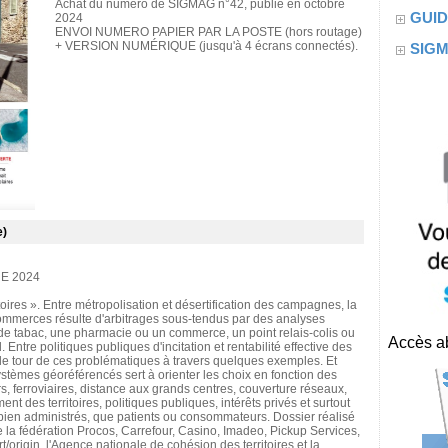
Achat du numéro de SIGMAG n°42, publié en octobre
GUID
2024
ENVOI NUMERO PAPIER PAR LA POSTE (hors routage)
+ VERSION NUMÉRIQUE (jusqu'à 4 écrans connectés).
SIG
e)
E 2024
ires ». Entre métropolisation et désertification des campagnes, la
 commerces résulte d'arbitrages sous-tendus par des analyses
de tabac, une pharmacie ou un commerce, un point relais-colis ou
Accès ab
Entre politiques publiques d'incitation et rentabilité effective des
 le tour de ces problématiques à travers quelques exemples. Et
ystèmes géoréférencés sert à orienter les choix en fonction des
rs, ferroviaires, distance aux grands centres, couverture réseaux,
t des territoires, politiques publiques, intérêts privés et surtout
 bien administrés, que patients ou consommateurs. Dossier réalisé
e la fédération Procos, Carrefour, Casino, Imadeo, Pickup Services,
rigin, l'Agence nationale de cohésion des territoires et la