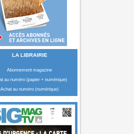
LA LIBRAIRIE
Abonnement magazine
t au numéro (papier + numérique)
Achat au numéro (numérique)