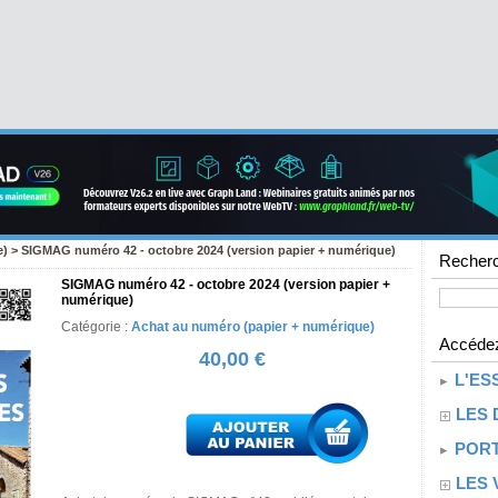
e)
>
SIGMAG numéro 42 - octobre 2024 (version papier + numérique)
Recherc
SIGMAG numéro 42 - octobre 2024 (version papier +
numérique)
Catégorie :
Achat au numéro (papier + numérique)
Accédez
40,00 €
L'ES
LES 
PORT
LES 