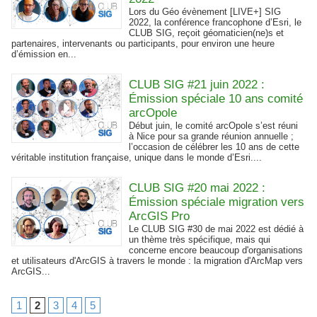
Lors du Géo évènement [LIVE+] SIG
2022, la conférence francophone d’Esri, le
CLUB SIG, reçoit géomaticien(ne)s et
partenaires, intervenants ou participants, pour environ une heure
d’émission en...
CLUB SIG #21 juin 2022 :
Émission spéciale 10 ans comité
arcOpole
Début juin, le comité arcOpole s’est réuni
à Nice pour sa grande réunion annuelle ;
l’occasion de célébrer les 10 ans de cette
véritable institution française, unique dans le monde d’Esri....
CLUB SIG #20 mai 2022 :
Émission spéciale migration vers
ArcGIS Pro
Le CLUB SIG #30 de mai 2022 est dédié à
un thème très spécifique, mais qui
concerne encore beaucoup d'organisations
et utilisateurs d'ArcGIS à travers le monde : la migration d'ArcMap vers
ArcGIS...
1
2
3
4
5